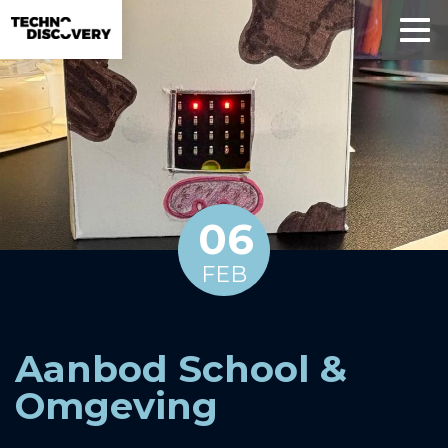
06
FEB
Aanbod School &
Omgeving