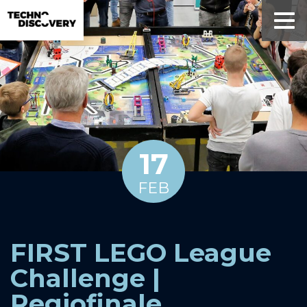
17
FEB
FIRST LEGO League
Challenge |
Regiofinale