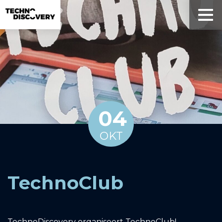
04
OKT
TechnoClub
TechnoDiscovery organiseert TechnoClub!