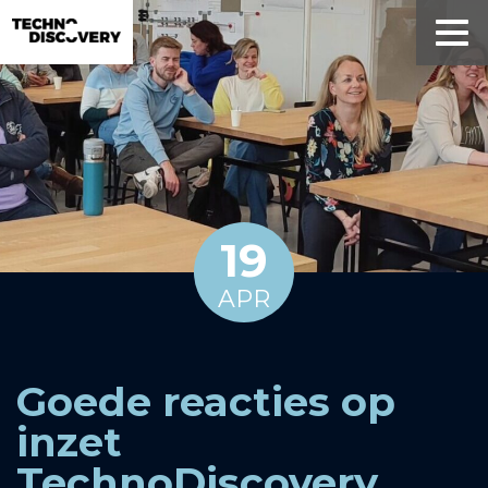
19
APR
Goede reacties op
inzet
TechnoDiscovery