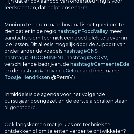
‘Fijn dat er ook aanbod van ondersteuning is voor
leerkrachten, dat helpt ons enorm’
Mooi om te horen maar bovenal is het goed om te
zien dat er in de regio
hashtag
#
FoodValley
meer
aandacht is om techniek een goed plek te geven in
de lessen. Dit alles is mogelijk door de support van
onder ander de koepels
hashtag
#
CNS
,
hashtag
#
PROOMINENT
,
hashtag
#
SKOVV
,
verschillende bedrijven, de
hashtag
#
GemeenteEde
en de
hashtag
#
ProvincieGelderland
(met name
Toosje Hendriksen
@PetraV.)
Inmiddels is de agenda voor het volgende
cursusjaar opengezet en de eerste afspraken staan
al genoteerd.
Ook langskomen met je klas om techniek te
ontdekken of om talenten verder te ontwikkelen?