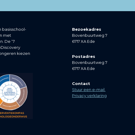
 basisschool-
Bezoekadres
en met
Bovenbuurtweg 7
n. De ‘7
6717 XA Ede
noDiscovery
jongeren kiezen
Postadres
Bovenbuurtweg 7
6717 XA Ede
Contact
Stuur een e-mail.
Privacy verklaring