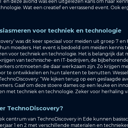
ICT en deze avond was een uitgelezen kans om haar kenn
hnologie. Wat een creatief en verrassend event. Ook er
iasmeren voor techniek en technologie
overy’ was dit keer speciaal voor meiden uit groep 7 en 
 én hun moeders. Het event is bedoeld om meiden kennis
en voor techniek en technologie. Het is belangrijk dat
d krijgen van technische- en IT-bedrijven, de bijbehoren
rkers ontmoeten die daar werkzaam zijn. Zo krijgen m
oor te ontwikkelen en hun talenten te benutten. Wessel
TechnoDiscovery: “We kijken terug op een geslaagde a
emers. Gaaf om deze stoere dames op een leuke en inno
en met techniek en technologie. Zeker voor herhaling v
er TechnoDiscovery?
dek centrum van TechnoDiscovery in Ede kunnen basiss
eerjaar 1 en 2 met verschillende materialen en techniek