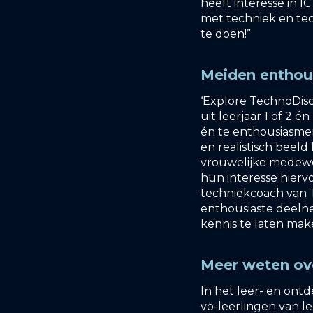
heeft interesse in 
met techniek en tec
te doen!”
Meiden enthous
‘Explore TechnoDisc
uit leerjaar 1 of 2
én te enthousiasmer
en realistisch beel
vrouwelijke medewe
hun interesse hierv
techniekcoach van 
enthousiaste deeln
kennis te laten mak
Meer weten ov
In het leer- en ont
vo-leerlingen van l