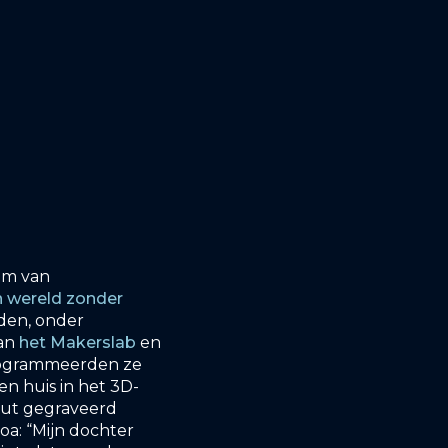
um van
n wereld zonder
gden, onder
van
het Makerslab
en
programmeerden ze
en huis in het 3D-
out gegraveerd
oa: “Mijn dochter