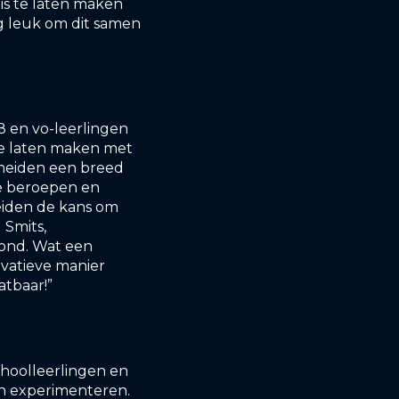
is te laten maken
g leuk om dit samen
8 en vo-leerlingen
 te laten maken met
 meiden een breed
de beroepen en
eiden de kans om
 Smits,
vond. Wat een
vatieve manier
atbaar!”
choolleerlingen en
en experimenteren.