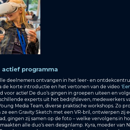
n actief programma
lle deelnemers ontvangen in het leer- en ontdekcentr
 de korte introductie en het vertonen van de video
‘Ee
jd voor actie! De duo’s gingen in groepen uiteen en vol
schillende experts uit het bedrijfsleven, medewerkers 
Young Media Team, diverse praktische workshops. Zo 
ze een Gravity Sketch met een VR-bril, ontwierpen zij e
, gingen zij samen op de foto – welke vervolgens in h
 maakten alle duo’s een designlamp. Kyra, moeder van N