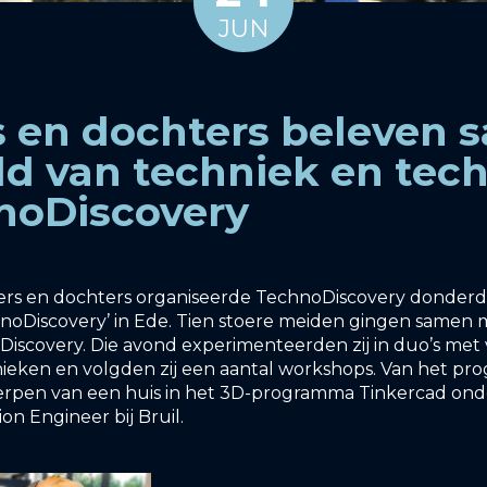
JUN
 en dochters beleven 
ld van techniek en tec
hnoDiscovery
ers en dochters organiseerde TechnoDiscovery donderd
hnoDiscovery’ in Ede. Tien stoere meiden gingen same
oDiscovery. Die avond experimenteerden zij in duo’s met
nieken en volgden zij een aantal workshops. Van het p
erpen van een huis in het 3D-programma Tinkercad ond
ion Engineer bij Bruil.