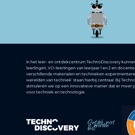
In het leer- en ontdekcentrum TechnoDiscovery kunnen
leerlingen, VO-leerlingen van leerjaar 1 en 2 en docent
verschillende materialen en technieken experimentere
werelden van techniek’ staan hierbij centraal. Bij Tech
stimuleren we op een innovatieve manier dat er meer 
voor techniek en technologie.
Ontdek wat
je worden
wil!