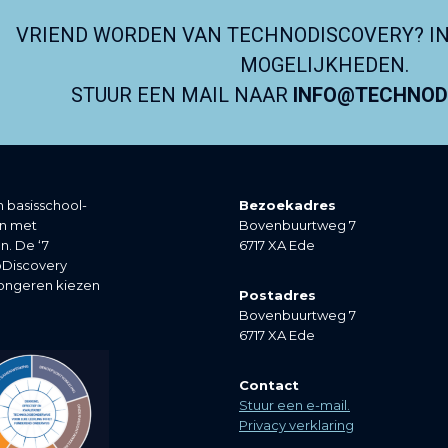
VRIEND WORDEN VAN TECHNODISCOVERY? I
MOGELIJKHEDEN.
STUUR EEN MAIL NAAR
INFO@TECHNODI
 basisschool-
Bezoekadres
en met
Bovenbuurtweg 7
n. De ‘7
6717 XA Ede
noDiscovery
jongeren kiezen
Postadres
Bovenbuurtweg 7
6717 XA Ede
Contact
Stuur een e-mail.
Privacy verklaring