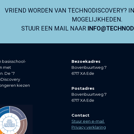
VRIEND WORDEN VAN TECHNODISCOVERY? I
MOGELIJKHEDEN.
STUUR EEN MAIL NAAR
INFO@TECHNODI
 basisschool-
Bezoekadres
en met
Bovenbuurtweg 7
n. De ‘7
6717 XA Ede
noDiscovery
jongeren kiezen
Postadres
Bovenbuurtweg 7
6717 XA Ede
Contact
Stuur een e-mail.
Privacy verklaring