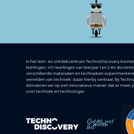
In het leer- en ontdekcentrum TechnoDiscovery kunnen
leerlingen, VO-leerlingen van leerjaar 1 en 2 en docent
verschillende materialen en technieken experimentere
werelden van techniek’ staan hierbij centraal. Bij Tech
stimuleren we op een innovatieve manier dat er meer 
voor techniek en technologie.
Ontdek wat
je worden
wil!