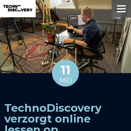
11
MEI
TechnoDiscovery
verzorgt online
lessen op