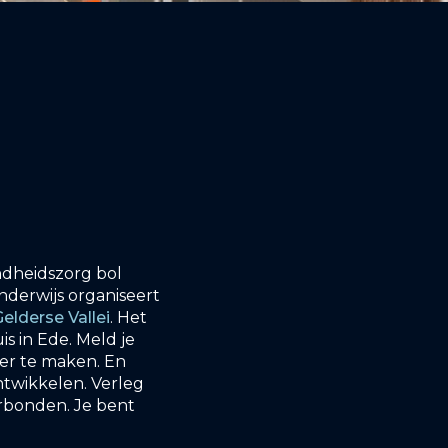
ondheidszorg bol
nderwijs organiseert
elderse Vallei
. Het
is in Ede. Meld je
er te maken. En
ntwikkelen. Verleg
erbonden. Je bent