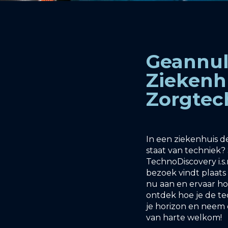
Geannul
Ziekenhu
Zorgtec
In een ziekenhuis de
staat van techniek?
TechnoDiscovery i.s
bezoek vindt plaats 
nu aan en ervaar h
ontdek hoe je de te
je horizon en neem 
van harte welkom!