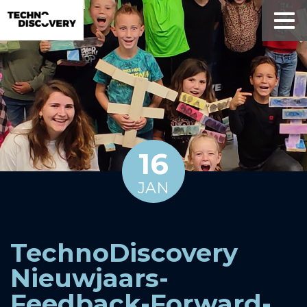
16
JAN
TechnoDiscovery
Nieuwjaars-
Feedback-Forward-